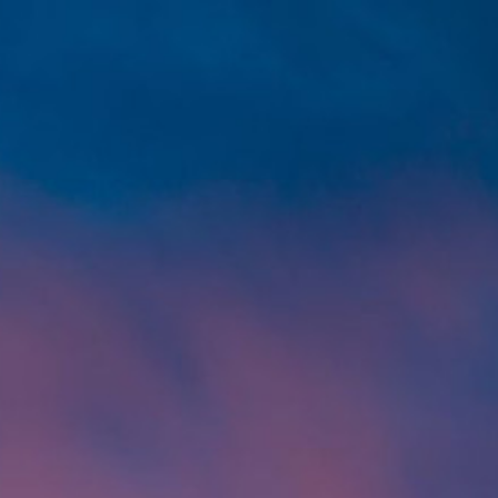
tionen
0