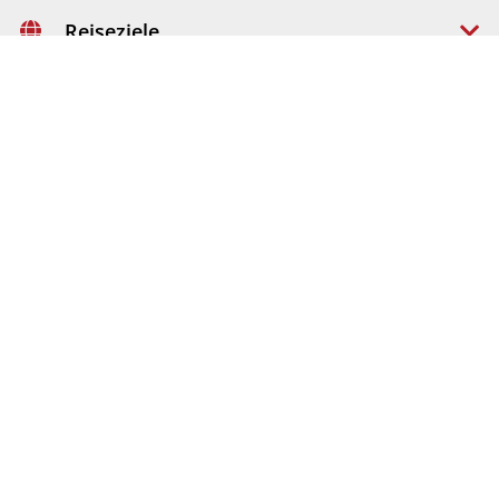
Reiseziele
USA
Kanada
Australien
Neuseeland
Südsee
Asien
Mittel- & Südamerika