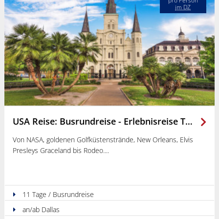
pro Person
im DZ
USA Reise: Busrundreise - Erlebnisreise Texas & Südstaaten
Von NASA, goldenen Golfküstenstrände, New Orleans, Elvis
Presleys Graceland bis Rodeo.
11 Tage / Busrundreise
an/ab Dallas