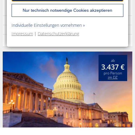
Nur technisch notwendige Cookies akzeptieren
14 Tage / Mietwagenrundreise
Individuelle Einstellungen vornehmen »
an Nashville / ab New Orleans
Impressum
|
Datenschutzerklärung
Nashville - Muscle Shoals - Birmingham - Mobile
ab
3.437 €
pro Person
im DZ