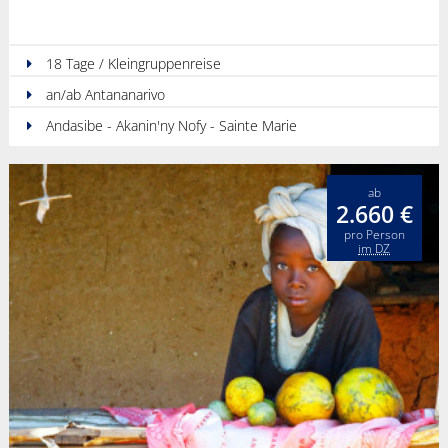
18 Tage / Kleingruppenreise
an/ab Antananarivo
Andasibe - Akanin'ny Nofy - Sainte Marie
ab
2.660 €
pro Person
im DZ