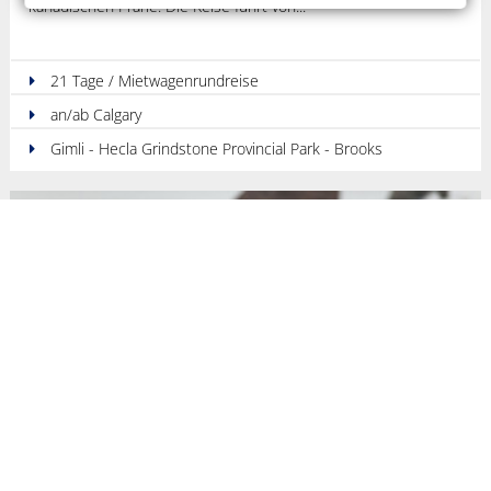
kanadischen Prärie! Die Reise führt von
21 Tage / Mietwagenrundreise
an/ab Calgary
Gimli - Hecla Grindstone Provincial Park - Brooks
ab
9.140 €
pro Person
im DZ