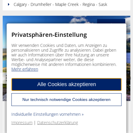
Calgary - Drumheller - Maple Creek - Regina - Sask
ab
2.335 €
Privatsphären-Einstellung
pro Person
im DZ
Wir verwenden Cookies und Daten, um Anzeigen zu
personalisieren und Zugriffe zu analysieren. Dabei geben
wir auch Informationen über Ihre Nutzung an unsere
Werbe- und Analysepartner weiter, die diese
möglicherweise mit anderen Informationen kombinieren.
Mehr erfahren
Alle Cookies akzeptieren
Nur technisch notwendige Cookies akzeptieren
Kanada Reise: Mietwagenrundreise - Abseits der Touristenpfade
Individuelle Einstellungen vornehmen »
Erkunden Sie Kanada einmal ganz abseits der ausgetretenen
Impressum
|
Datenschutzerklärung
Touristenpfade und entdecken Sie die Geheimnisse der