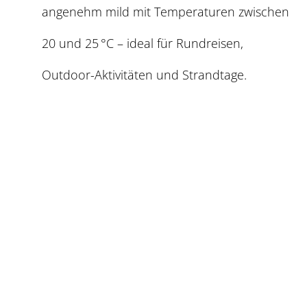
angenehm mild mit Temperaturen zwischen
20 und 25 °C – ideal für Rundreisen,
Outdoor-Aktivitäten und Strandtage.
Die
Wintermonate
(Dezember bis Februar)
sind kalt und schneereich – perfekt für
Winterwanderungen, Saunaerlebnisse und
romantische Städtereisen.
Die
beste Reisezeit
für Lettland ist der späte
Frühling bis frühe Herbst (Mai bis September),