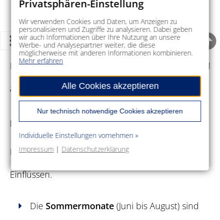
Privatsphären-Einstellung
Strandurlaub
und
Baden
an der Küste –
Wir verwenden Cookies und Daten, um Anzeigen zu
personalisieren und Zugriffe zu analysieren. Dabei geben
ideal in den Sommermonaten
wir auch Informationen über Ihre Nutzung an unsere
Werbe- und Analysepartner weiter, die diese
möglicherweise mit anderen Informationen kombinieren.
Mehr erfahren
Lettland bietet ein ausgewogenes Zusammenspiel
Alle Cookies akzeptieren
aus Bewegung, Entspannung und Entdeckung.
Nur technisch notwendige Cookies akzeptieren
Klima und beste Reisezeit
Individuelle Einstellungen vornehmen »
Impressum
|
Datenschutzerklärung
Das
Klima
in Lettland ist gemäßigt mit maritimen
Einflüssen.
Die
Sommermonate
(Juni bis August) sind