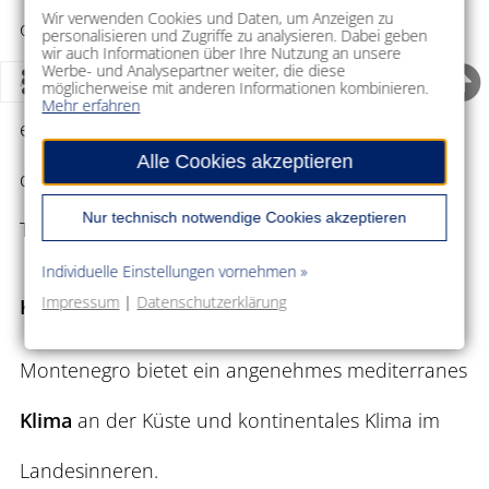
Wir verwenden Cookies und Daten, um Anzeigen zu
oder
Klettern
gehören zu den beliebtesten
personalisieren und Zugriffe zu analysieren. Dabei geben
wir auch Informationen über Ihre Nutzung an unsere
Werbe- und Analysepartner weiter, die diese
Aktivitäten
. Wer es ruhiger mag, genießt
möglicherweise mit anderen Informationen kombinieren.
Mehr erfahren
entspannte Stunden an den idyllischen Stränden
Alle Cookies akzeptieren
der Adriaküste oder in einem der zahlreichen
Nur technisch notwendige Cookies akzeptieren
Thermalbäder.
Individuelle Einstellungen vornehmen »
Impressum
|
Datenschutzerklärung
Klima und beste Reisezeit
Montenegro bietet ein angenehmes mediterranes
Klima
an der Küste und kontinentales Klima im
Landesinneren.