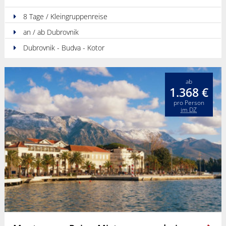
8 Tage / Kleingruppenreise
an / ab Dubrovnik
Dubrovnik - Budva - Kotor
ab
1.368 €
pro Person
im DZ