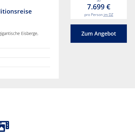
ab
7.699 €
itionsreise
pro Person
im DZ
Zum Angebot
gigantische Eisberge,