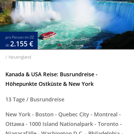
pro Person im DZ
2.155 €
ab
Neuengland
Kanada & USA Reise: Busrundreise -
Höhepunkte Ostküste & New York
13 Tage / Busrundreise
New York - Boston - Quebec City - Montreal -
Ottawa - 1000 Island Nationalpark - Toronto -
Niagarafälle - Washington D.C. - Philadelphia -