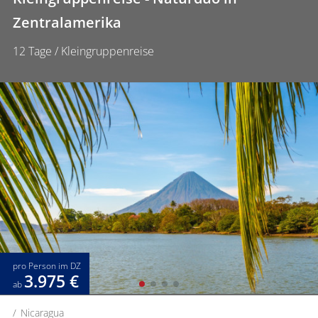
Zentralamerika
12 Tage / Kleingruppenreise
pro Person im DZ
3.975 €
ab
Nicaragua