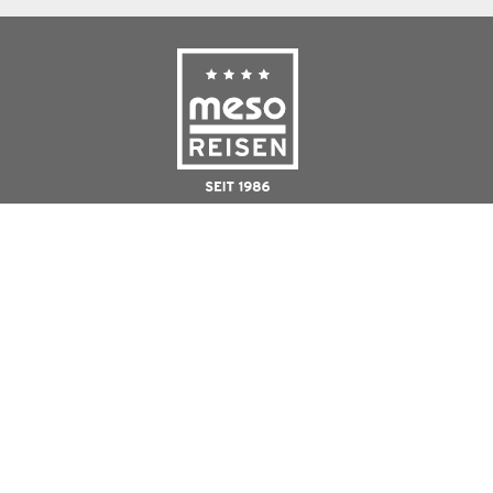
Buchung über unsere unternehmenseigenen Alternativ Tours
Reisebüros:
Reisebüro Berlin:
Otto-Suhr-Allee 59
10585 Berlin - Charlottenburg
Mo - Fr: 10 - 18 Uhr
18 - 20 Uhr nach Vereinbarung