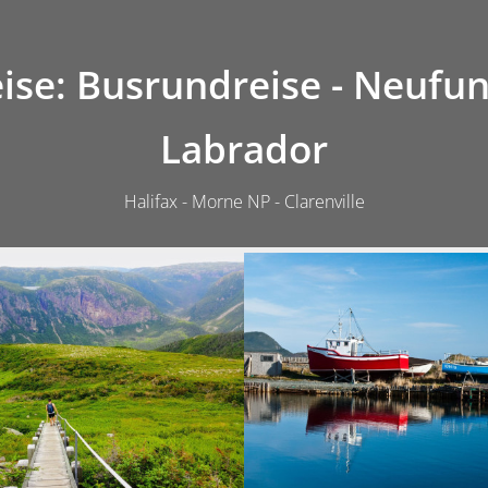
Tour
Preise
Anfragen
ise: Busrundreise - Neufu
Labrador
Halifax - Morne NP - Clarenville