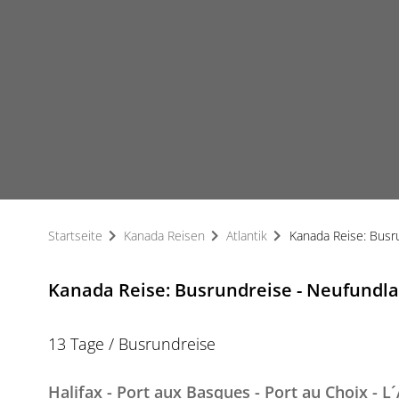
Startseite
Kanada Reisen
Atlantik
Kanada Reise: Busr
Kanada Reise: Busrundreise - Neufund
13 Tage / Busrundreise
Halifax - Port aux Basques - Port au Choix - L