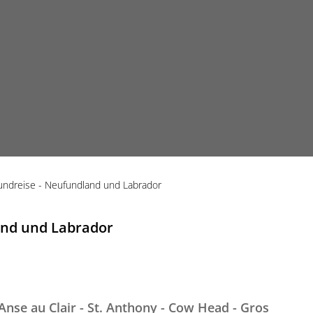
undreise - Neufundland und Labrador
land und Labrador
´Anse au Clair - St. Anthony - Cow Head - Gros