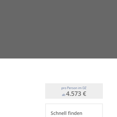
pro Person im DZ
4.573 €
ab
Schnell finden