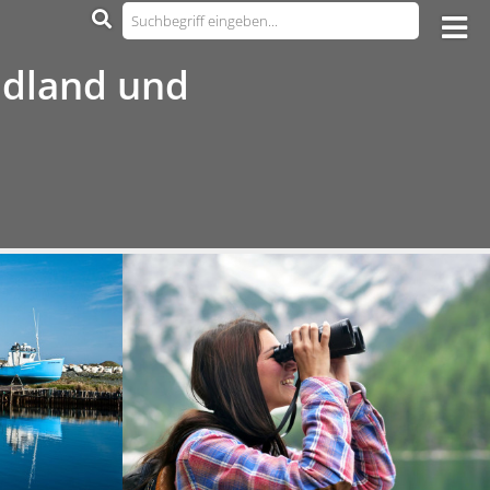
030 - 212 34 190
ndland und